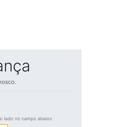
ança
nosco.
ao lado no campo abaixo