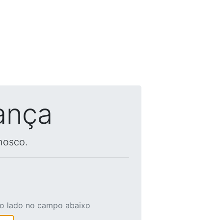
ança
nosco.
ao lado no campo abaixo