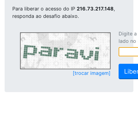
Para liberar o acesso
do IP
216.73.217.148
,
responda ao desafio abaixo.
Digite 
lado no
[trocar imagem]