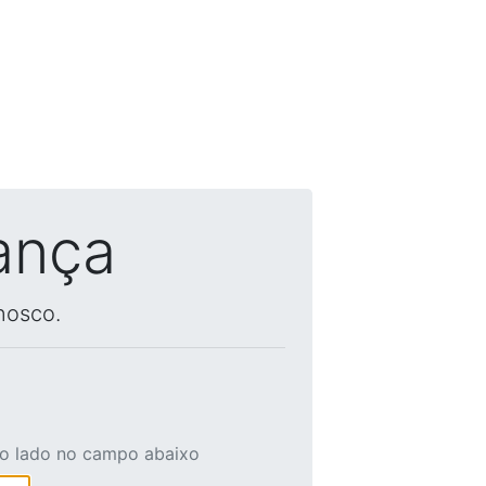
ança
nosco.
ao lado no campo abaixo