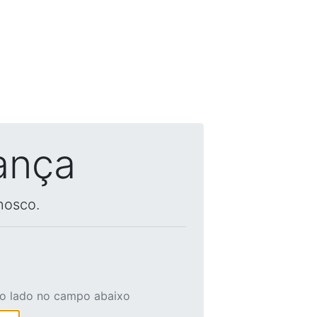
ança
nosco.
ao lado no campo abaixo