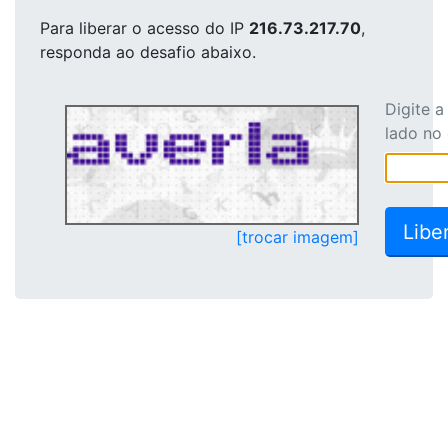
Para liberar o acesso
do IP
216.73.217.70
,
responda ao desafio abaixo.
Digite 
lado no
[trocar imagem]