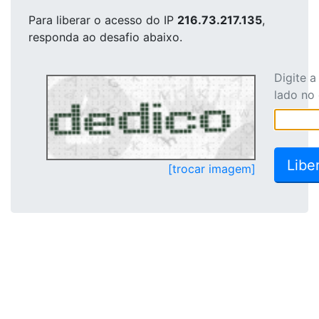
Para liberar o acesso
do IP
216.73.217.135
,
responda ao desafio abaixo.
Digite 
lado no
[trocar imagem]