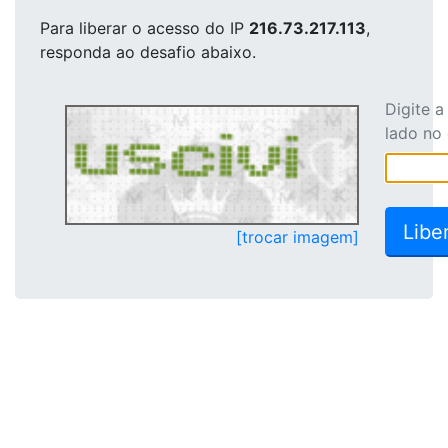
Para liberar o acesso
do IP
216.73.217.113
,
responda ao desafio abaixo.
Digite 
lado no
[trocar imagem]