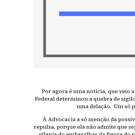
Por agora é uma notícia, que veio a
Federal determinou a quebra de sigil
uma delação. Um só per
À Advocacia a só menção da possíve
repulsa, porque ela não admite que sej
vilania do embaralhar da figura do r