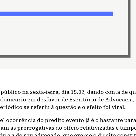
 público na sexta-feira, dia 15.02, dando conta de q
o bancário em desfavor de Escritório de Advocacia
iódico se referiu à questão e o efeito foi viral.
l ocorrência do predito evento já é o bastante para
am as prerrogativas do ofício relativizadas e tamp
éu e a do seu advogado, que exerce o direito consti