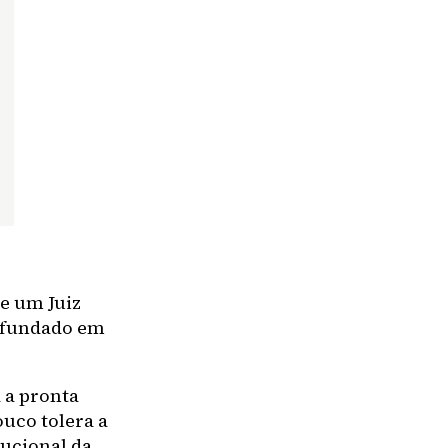
ue um Juiz
, fundado em
 a pronta
ouco tolera a
tucional da