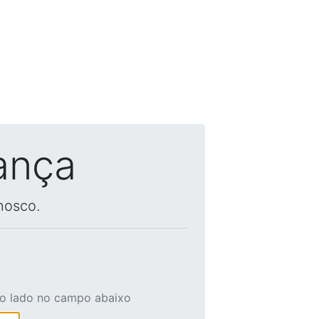
ança
nosco.
ao lado no campo abaixo