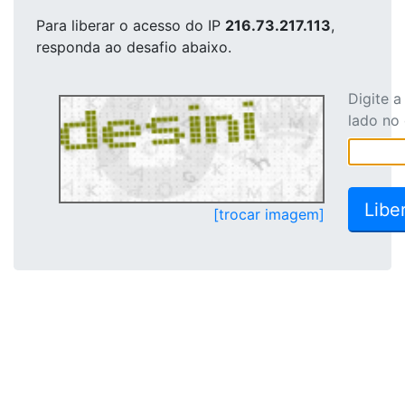
Para liberar o acesso
do IP
216.73.217.113
,
responda ao desafio abaixo.
Digite 
lado no
[trocar imagem]