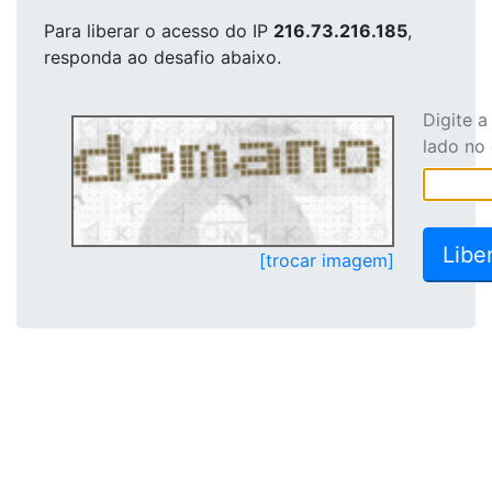
Para liberar o acesso
do IP
216.73.216.185
,
responda ao desafio abaixo.
Digite 
lado no
[trocar imagem]